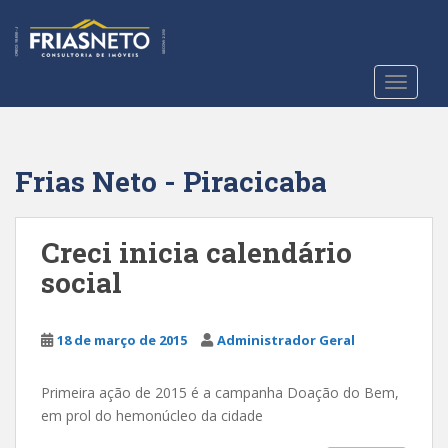
S
k
i
p
TOGGLE
t
o
m
a
Frias Neto - Piracicaba
i
n
c
Creci inicia calendário
o
social
n
t
e
18 de março de 2015
Administrador Geral
n
t
Primeira ação de 2015 é a campanha Doação do Bem,
em prol do hemonúcleo da cidade