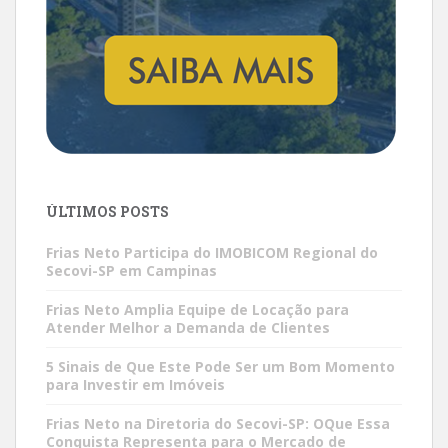
ÚLTIMOS POSTS
Frias Neto Participa do IMOBICOM Regional do
Secovi-SP em Campinas
Frias Neto Amplia Equipe de Locação para
Atender Melhor a Demanda de Clientes
5 Sinais de Que Este Pode Ser um Bom Momento
para Investir em Imóveis
Frias Neto na Diretoria do Secovi-SP: OQue Essa
Conquista Representa para o Mercado de