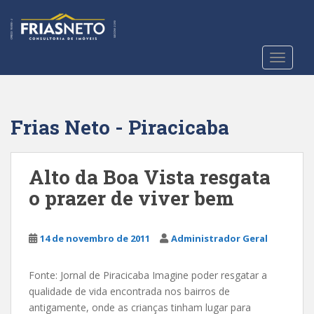
S
k
i
p
TOGGLE
t
o
m
a
Frias Neto - Piracicaba
i
n
c
Alto da Boa Vista resgata
o
o prazer de viver bem
n
t
e
14 de novembro de 2011
Administrador Geral
n
t
Fonte: Jornal de Piracicaba Imagine poder resgatar a
qualidade de vida encontrada nos bairros de
antigamente, onde as crianças tinham lugar para