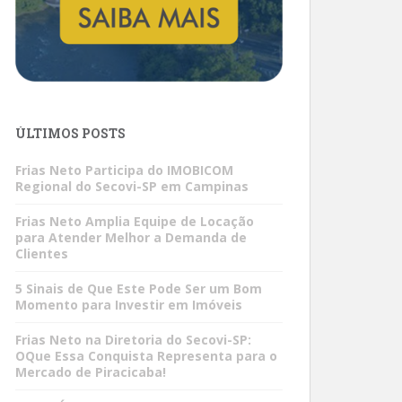
ÚLTIMOS POSTS
Frias Neto Participa do IMOBICOM
Regional do Secovi-SP em Campinas
Frias Neto Amplia Equipe de Locação
para Atender Melhor a Demanda de
Clientes
5 Sinais de Que Este Pode Ser um Bom
Momento para Investir em Imóveis
Frias Neto na Diretoria do Secovi-SP:
OQue Essa Conquista Representa para o
Mercado de Piracicaba!