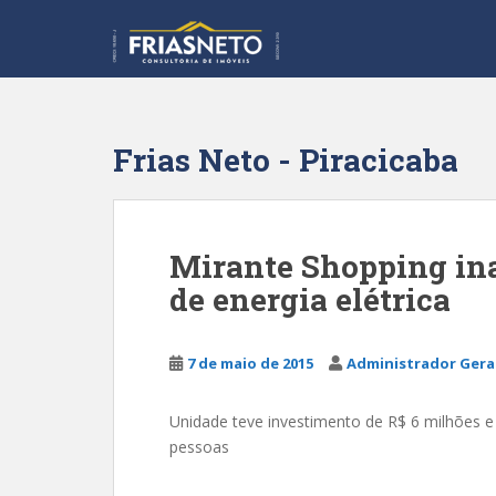
S
k
i
p
t
o
Frias Neto - Piracicaba
m
a
i
n
Mirante Shopping ina
c
de energia elétrica
o
n
t
7 de maio de 2015
Administrador Gera
e
n
t
Unidade teve investimento de R$ 6 milhões e 
pessoas