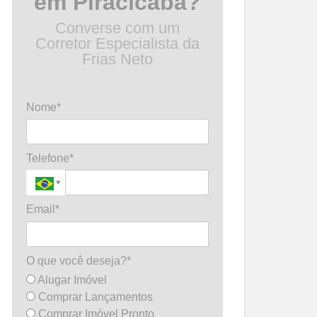
em Piracicaba?
Converse com um
Corretor Especialista da
Frias Neto
Nome*
Telefone*
Email*
O que você deseja?*
Alugar Imóvel
Comprar Lançamentos
Comprar Imóvel Pronto