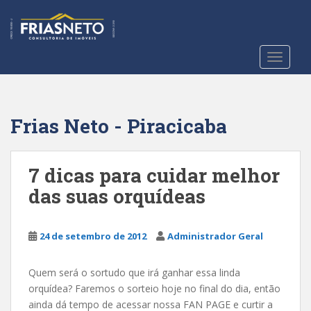
S
k
i
p
TOGGLE
t
o
m
a
Frias Neto - Piracicaba
i
n
c
7 dicas para cuidar melhor
o
das suas orquídeas
n
t
e
24 de setembro de 2012
Administrador Geral
n
t
Quem será o sortudo que irá ganhar essa linda
orquídea? Faremos o sorteio hoje no final do dia, então
ainda dá tempo de acessar nossa FAN PAGE e curtir a