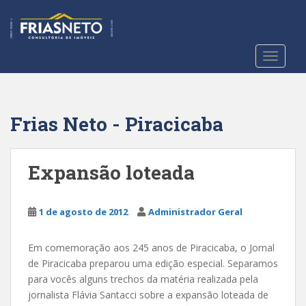
S
k
i
p
TOGGLE
t
o
m
a
Frias Neto - Piracicaba
i
n
c
Expansão loteada
o
n
t
1 de agosto de 2012
Administrador Geral
e
n
Em comemoração aos 245 anos de Piracicaba, o Jornal
t
de Piracicaba preparou uma edição especial. Separamos
para vocês alguns trechos da matéria realizada pela
jornalista Flávia Santacci sobre a expansão loteada de