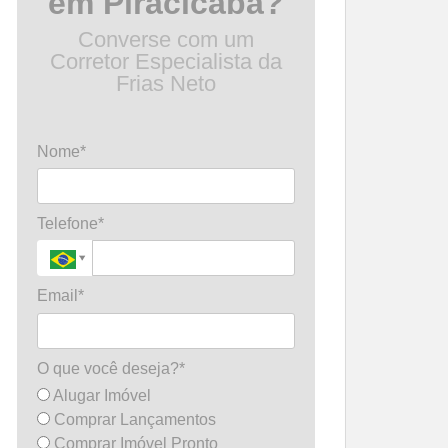
em Piracicaba?
Converse com um
Corretor Especialista da
Frias Neto
Nome*
Telefone*
Email*
O que você deseja?*
Alugar Imóvel
Comprar Lançamentos
Comprar Imóvel Pronto