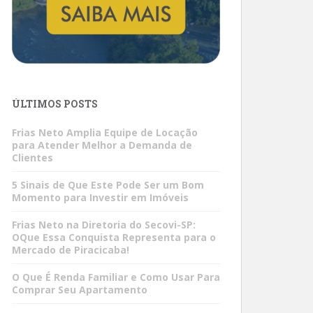
ÚLTIMOS POSTS
Frias Neto Amplia Equipe de Locação
para Atender Melhor a Demanda de
Clientes
5 Sinais de Que Este Pode Ser um Bom
Momento para Investir em Imóveis
Frias Neto na Diretoria do Secovi-SP:
OQue Essa Conquista Representa para o
Mercado de Piracicaba!
O Que É Renda Familiar e Como Usar Para
Comprar Seu Apartamento