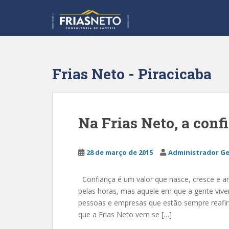
S
k
i
p
t
o
Frias Neto - Piracicaba
m
a
i
n
Na Frias Neto, a conf
c
o
n
28 de março de 2015
Administrador Ge
t
e
Confiança é um valor que nasce, cresce e
n
pelas horas, mas aquele em que a gente vive
t
pessoas e empresas que estão sempre reafi
que a Frias Neto vem se […]