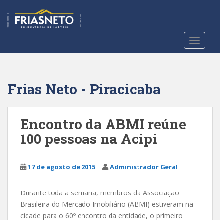
S
k
i
p
TOGGLE
t
o
m
a
Frias Neto - Piracicaba
i
n
c
Encontro da ABMI reúne
o
100 pessoas na Acipi
n
t
e
17 de agosto de 2015
Administrador Geral
n
t
Durante toda a semana, membros da Associação
Brasileira do Mercado Imobiliário (ABMI) estiveram na
cidade para o 60º encontro da entidade, o primeiro