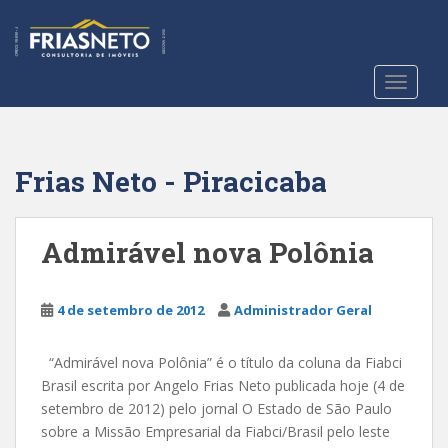
S
k
i
p
TOGGLE
t
o
m
a
Frias Neto - Piracicaba
i
n
c
Admirável nova Polônia
o
n
t
4 de setembro de 2012
Administrador Geral
e
n
“Admirável nova Polônia” é o título da coluna da Fiabci
t
Brasil escrita por Angelo Frias Neto publicada hoje (4 de
setembro de 2012) pelo jornal O Estado de São Paulo
sobre a Missão Empresarial da Fiabci/Brasil pelo leste