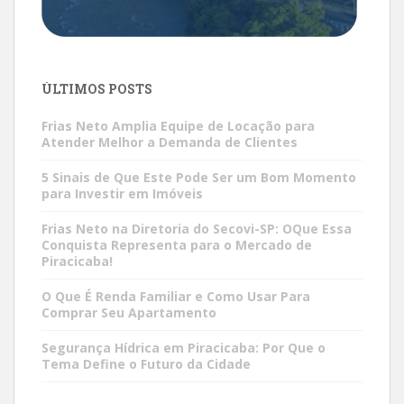
ÚLTIMOS POSTS
Frias Neto Amplia Equipe de Locação para
Atender Melhor a Demanda de Clientes
5 Sinais de Que Este Pode Ser um Bom Momento
para Investir em Imóveis
Frias Neto na Diretoria do Secovi-SP: OQue Essa
Conquista Representa para o Mercado de
Piracicaba!
O Que É Renda Familiar e Como Usar Para
Comprar Seu Apartamento
Segurança Hídrica em Piracicaba: Por Que o
Tema Define o Futuro da Cidade