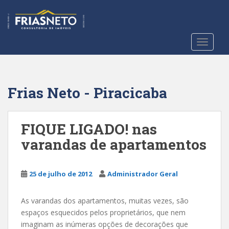
S
k
i
p
TOGGLE
t
o
m
a
Frias Neto - Piracicaba
i
n
c
FIQUE LIGADO! nas
o
varandas de apartamentos
n
t
e
25 de julho de 2012
Administrador Geral
n
t
As varandas dos apartamentos, muitas vezes, são
espaços esquecidos pelos proprietários, que nem
imaginam as inúmeras opções de decorações que