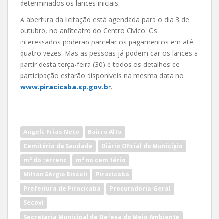
determinados os lances iniciais.
A abertura da licitação está agendada para o dia 3 de
outubro, no anfiteatro do Centro Cívico. Os
interessados poderão parcelar os pagamentos em até
quatro vezes. Mas as pessoas já podem dar os lances a
partir desta terça-feira (30) e todos os detalhes de
participação estarão disponíveis na mesma data no
www.piracicaba.sp.gov.br
.
Angelo Frias Neto
Bairro Alto
Cemitério da Saudade
Diário Oficial do Município
m² do terreno
m² no cemitério
Milton Sérgio Bissoli
Piracicaba
Prefeitura de Piracicaba
Procuradoria-Geral
Secovi
Secretaria Municipal de Defesa do Meio Ambiente