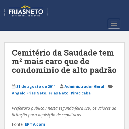
S
k
i
p
TOGGLE
t
o
m
a
Cemitério da Saudade tem
i
m² mais caro que de
n
condomínio de alto padrão
c
o
n
31 de agosto de 2011
Administrador Geral
t
,
,
Angelo Frias Neto
Frias Neto
Piracicaba
e
n
Prefeitura publicou nesta segunda-feira (29) os valores da
t
licitação para aquisição de sepulturas
Fonte:
EPTV.com