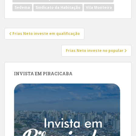
Sedema
Sindicato da Habitação
Vila Monteiro
Navegação
Frias Neto investe em qualificação
de
Post
Frias Neto investe no popular
INVISTA EM PIRACICABA