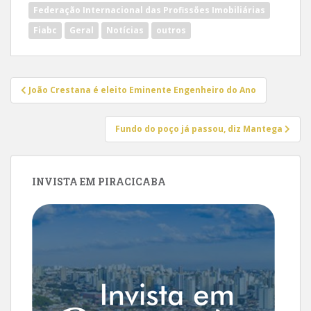
Federação Internacional das Profissões Imobiliárias
Fiabc
Geral
Notícias
outros
Navegação
João Crestana é eleito Eminente Engenheiro do Ano
de
Post
Fundo do poço já passou, diz Mantega
INVISTA EM PIRACICABA