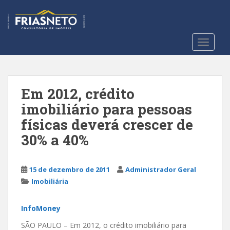
S
k
i
p
TOGGLE
t
o
m
a
Em 2012, crédito
i
imobiliário para pessoas
n
físicas deverá crescer de
c
o
30% a 40%
n
t
15 de dezembro de 2011
Administrador Geral
e
Imobiliária
n
t
InfoMoney
SÃO PAULO – Em 2012, o crédito imobiliário para