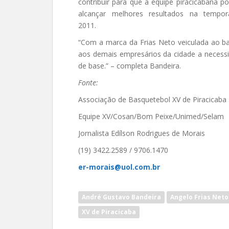
contribuir para que a equipe piracicabana p
alcançar melhores resultados na tempor
2011.
“Com a marca da Frias Neto veiculada ao b
aos demais empresários da cidade a necess
de base.” – completa Bandeira.
Fonte:
Associação de Basquetebol XV de Piracicaba
Equipe XV/Cosan/Bom Peixe/Unimed/Selam
Jornalista Edílson Rodrigues de Morais
(19) 3422.2589 / 9706.1470
er-morais@uol.com.br
André Gustavo Bandeira
Angelo Frias Neto
XV de Piracicaba