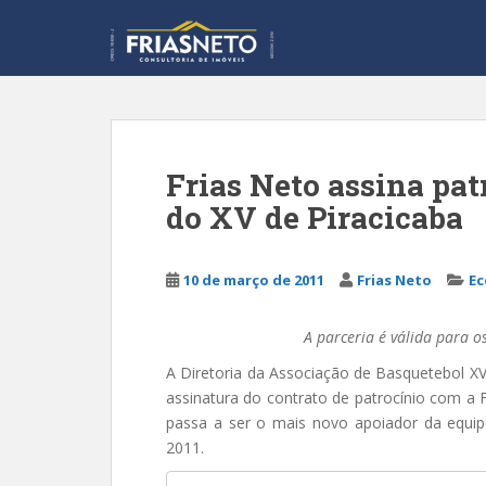
S
k
i
p
t
o
m
Frias Neto assina pat
a
do XV de Piracicaba
i
n
c
10 de março de 2011
Frias Neto
Ec
o
n
t
A parceria é válida para
e
A Diretoria da Associação de Basquetebol XV 
n
assinatura do contrato de patrocínio com a F
t
passa a ser o mais novo apoiador da equi
2011.