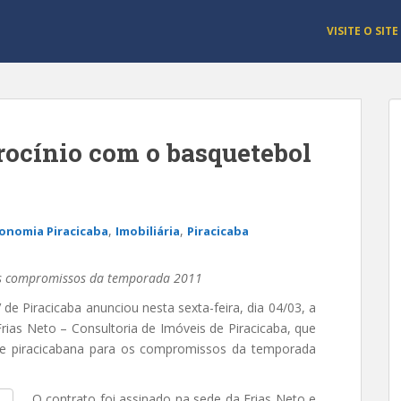
VISITE O SITE
rocínio com o basquetebol
,
,
onomia Piracicaba
Imobiliária
Piracicaba
 os compromissos da temporada 2011
de Piracicaba anunciou nesta sexta-feira, dia 04/03, a
rias Neto – Consultoria de Imóveis de Piracicaba, que
pe piracicabana para os compromissos da temporada
O contrato foi assinado na sede da Frias Neto e