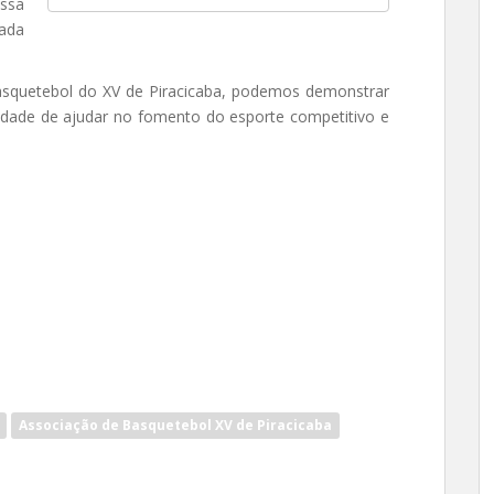
ossa
ada
asquetebol do XV de Piracicaba, podemos demonstrar
idade de ajudar no fomento do esporte competitivo e
Associação de Basquetebol XV de Piracicaba