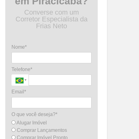
em Piracicaba?
Converse com um
Corretor Especialista da
Frias Neto
Nome*
Telefone*
Email*
O que você deseja?*
Alugar Imóvel
Comprar Lançamentos
Comprar Imóvel Pronto