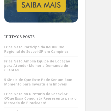
ÚLTIMOS POSTS
Frias Neto Participa do IMOBICOM
Regional do Secovi-SP em Campinas
Frias Neto Amplia Equipe de Locação
para Atender Melhor a Demanda de
Clientes
5 Sinais de Que Este Pode Ser um Bom
Momento para Investir em Imóveis
Frias Neto na Diretoria do Secovi-SP:
OQue Essa Conquista Representa para o
Mercado de Piracicaba!