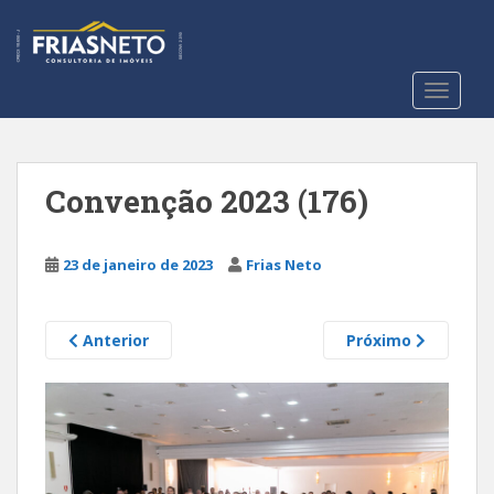
S
k
i
p
TOGGLE
t
o
m
a
Convenção 2023 (176)
i
n
c
23 de janeiro de 2023
Frias Neto
o
n
Anterior
Próximo
t
e
n
t