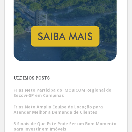
ÚLTIMOS POSTS
Frias Neto Participa do IMOBICOM Regional do
Secovi-SP em Campinas
Frias Neto Amplia Equipe de Locação para
Atender Melhor a Demanda de Clientes
5 Sinais de Que Este Pode Ser um Bom Momento
para Investir em Imóveis