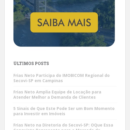
ÚLTIMOS POSTS
Frias Neto Participa do IMOBICOM Regional do
Secovi-SP em Campinas
Frias Neto Amplia Equipe de Locação para
Atender Melhor a Demanda de Clientes
5 Sinais de Que Este Pode Ser um Bom Momento
para Investir em Imóveis
Frias Neto na Diretoria do Secovi-SP: OQue Essa