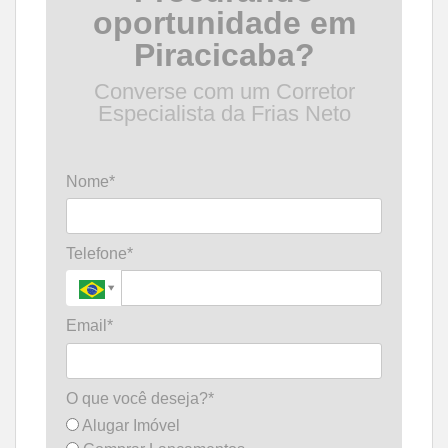
oportunidade em
Piracicaba?
Converse com um Corretor
Especialista da Frias Neto
Nome*
Telefone*
Email*
O que você deseja?*
Alugar Imóvel