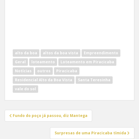
alto da boa
altos da boa vista
Empreendimento
Geral
loteamento
Loteamento em Piracicaba
Notícias
outros
Piracicaba
Residencial Alto da Boa Vista
Santa Teresinha
vale do sol
Navegação
Fundo do poço já passou, diz Mantega
de
Post
Surpresas de uma Piracicaba tímida