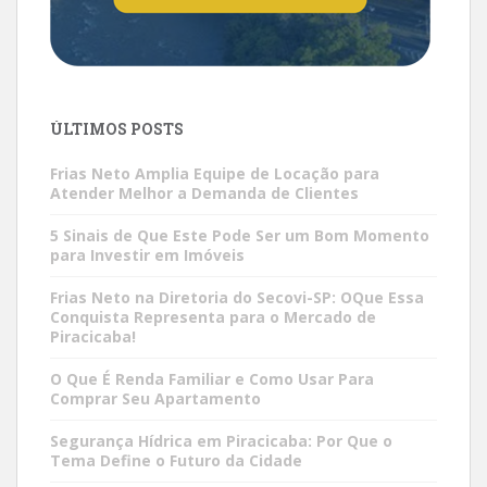
ÚLTIMOS POSTS
Frias Neto Amplia Equipe de Locação para
Atender Melhor a Demanda de Clientes
5 Sinais de Que Este Pode Ser um Bom Momento
para Investir em Imóveis
Frias Neto na Diretoria do Secovi-SP: OQue Essa
Conquista Representa para o Mercado de
Piracicaba!
O Que É Renda Familiar e Como Usar Para
Comprar Seu Apartamento
Segurança Hídrica em Piracicaba: Por Que o
Tema Define o Futuro da Cidade