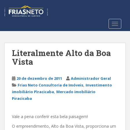
S
k
i
p
TOGGLE
t
o
m
a
Literalmente Alto da Boa
i
Vista
n
c
o
20 de dezembro de 2011
Administrador Geral
n
,
Frias Neto Consultoria de Imóveis
Investimento
t
,
imobiliário Pìracicaba
Mercado imobiliário
e
Piracicaba
n
t
Vale a pena conferir esta bela paisagem!
O empreendimento, Alto da Boa Vista, proporciona um