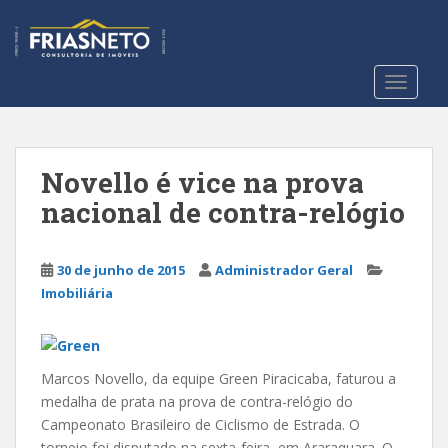
S
k
i
p
TOGGLE
t
o
m
a
Novello é vice na prova
i
nacional de contra-relógio
n
c
o
30 de junho de 2015
Administrador Geral
n
Imobiliária
t
e
n
t
Marcos Novello, da equipe Green Piracicaba, faturou a
medalha de prata na prova de contra-relógio do
Campeonato Brasileiro de Ciclismo de Estrada. O
torneio foi disputado na sexta-feira, em Araraquara. O