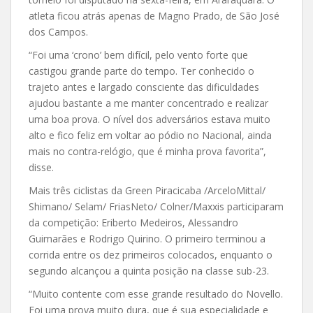
atleta ficou atrás apenas de Magno Prado, de São José
dos Campos.
“Foi uma ‘crono’ bem difícil, pelo vento forte que
castigou grande parte do tempo. Ter conhecido o
trajeto antes e largado consciente das dificuldades
ajudou bastante a me manter concentrado e realizar
uma boa prova. O nível dos adversários estava muito
alto e fico feliz em voltar ao pódio no Nacional, ainda
mais no contra-relógio, que é minha prova favorita”,
disse.
Mais três ciclistas da Green Piracicaba /ArceloMittal/
Shimano/ Selam/ FriasNeto/ Colner/Maxxis participaram
da competição: Eriberto Medeiros, Alessandro
Guimarães e Rodrigo Quirino. O primeiro terminou a
corrida entre os dez primeiros colocados, enquanto o
segundo alcançou a quinta posição na classe sub-23.
“Muito contente com esse grande resultado do Novello.
Foi uma prova muito dura, que é sua especialidade e