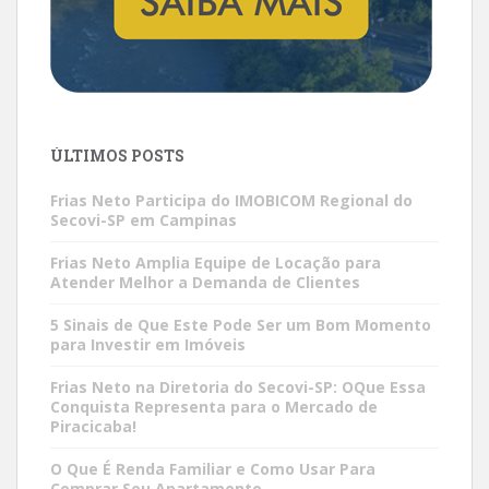
ÚLTIMOS POSTS
Frias Neto Participa do IMOBICOM Regional do
Secovi-SP em Campinas
Frias Neto Amplia Equipe de Locação para
Atender Melhor a Demanda de Clientes
5 Sinais de Que Este Pode Ser um Bom Momento
para Investir em Imóveis
Frias Neto na Diretoria do Secovi-SP: OQue Essa
Conquista Representa para o Mercado de
Piracicaba!
O Que É Renda Familiar e Como Usar Para
Comprar Seu Apartamento