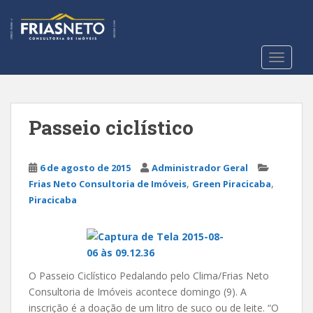
S
k
i
p
TOGGLE
t
o
m
a
Passeio ciclístico
i
n
c
6 de agosto de 2015
Administrador Geral
,
,
o
Frias Neto Consultoria de Imóveis
Green Piracicaba
n
Piracicaba
t
e
n
t
O Passeio Ciclístico Pedalando pelo Clima/Frias Neto
Consultoria de Imóveis acontece domingo (9). A
inscrição é a doação de um litro de suco ou de leite. “O