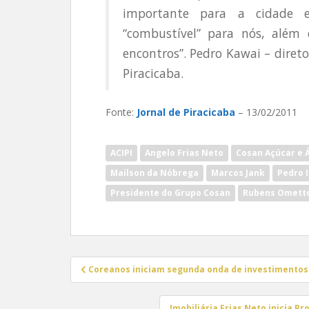
importante para a cidade 
“combustível” para nós, além 
encontros”. Pedro Kawai – direto
Piracicaba.
Fonte:
Jornal de Piracicaba
– 13/02/2011
ACIPI
Angelo Frias Neto
Cosan Açúcar e Á
Mailson da Nóbrega
Marcos Jank
Pedro 
Presidente do Grupo Cosan
Rubens Ometto 
Navegação
Coreanos iniciam segunda onda de investimentos
de
Post
Imobiliária Frias Neto inicia 