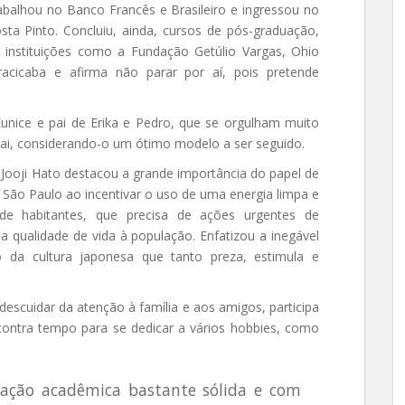
rabalhou no Banco Francês e Brasileiro e ingressou no
sta Pinto. Concluiu, ainda, cursos de pós-graduação,
nstituições como a Fundação Getúlio Vargas, Ohio
iracicaba e afirma não parar por aí, pois pretende
unice e pai de Erika e Pedro, que se orgulham muito
 pai, considerando-o um ótimo modelo a ser seguido.
ooji Hato destacou a grande importância do papel de
e São Paulo ao incentivar o uso de uma energia limpa e
e habitantes, que precisa de ações urgentes de
 a qualidade de vida à população. Enfatizou a inegável
a cultura japonesa que tanto preza, estimula e
scuidar da atenção à família e aos amigos, participa
ncontra tempo para se dedicar a vários hobbies, como
ação acadêmica bastante sólida e com