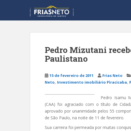
S
k
i
p
t
o
m
Pedro Mizutani recebe
a
Paulistano
i
n
c
15 de fevereiro de 2011
Frias Neto
o
,
,
Neto
Investimento imobiliário Pìracicaba
n
t
e
Pedro Isamu Mi
n
(CAA) foi agraciado com o título de Cidad
t
aprovado por unanimidade pelos 55 compon
de São Paulo, na noite de 11 de fevereiro.
Sua carreira foi permeada por muitas conqu