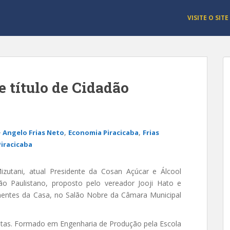
VISITE O SITE
 título de Cidadão
,
,
Angelo Frias Neto
Economia Piracicaba
Frias
Piracicaba
zutani, atual Presidente da Cosan Açúcar e Álcool
ão Paulistano, proposto pelo vereador Jooji Hato e
entes da Casa, no Salão Nobre da Câmara Municipal
istas. Formado em Engenharia de Produção pela Escola