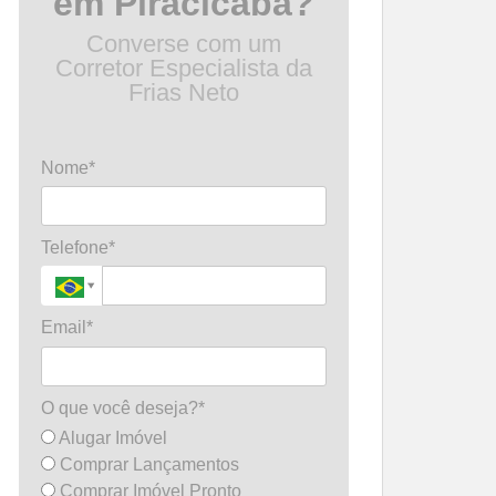
em Piracicaba?
Converse com um
Corretor Especialista da
Frias Neto
Nome*
Telefone*
Email*
O que você deseja?*
Alugar Imóvel
Comprar Lançamentos
Comprar Imóvel Pronto