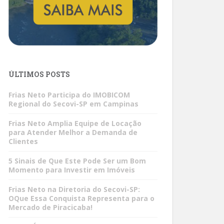
ÚLTIMOS POSTS
Frias Neto Participa do IMOBICOM
Regional do Secovi-SP em Campinas
Frias Neto Amplia Equipe de Locação
para Atender Melhor a Demanda de
Clientes
5 Sinais de Que Este Pode Ser um Bom
Momento para Investir em Imóveis
Frias Neto na Diretoria do Secovi-SP:
OQue Essa Conquista Representa para o
Mercado de Piracicaba!