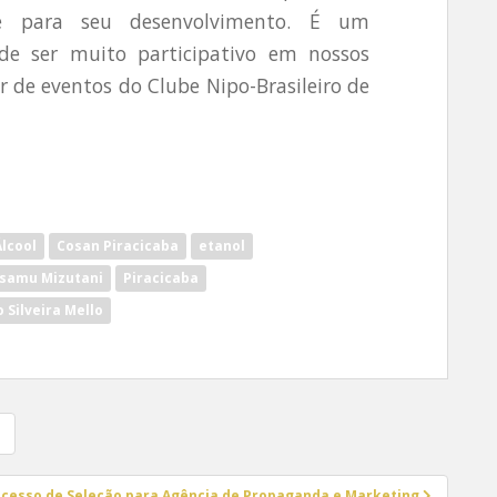
e para seu desenvolvimento. É um
de ser muito participativo em nossos
r de eventos do Clube Nipo-Brasileiro de
lcool
Cosan Piracicaba
etanol
Isamu Mizutani
Piracicaba
Silveira Mello
Processo de Seleção para Agência de Propaganda e Marketing