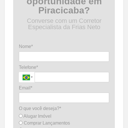
oportunidade em
Piracicaba?
Converse com um Corretor
Especialista da Frias Neto
Nome*
Telefone*
Email*
O que você deseja?*
Alugar Imóvel
Comprar Lançamentos