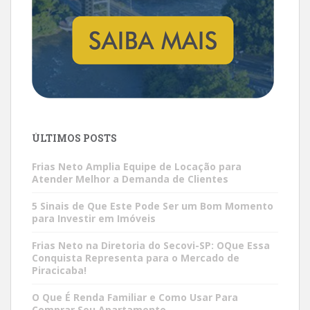
ÚLTIMOS POSTS
Frias Neto Amplia Equipe de Locação para
Atender Melhor a Demanda de Clientes
5 Sinais de Que Este Pode Ser um Bom Momento
para Investir em Imóveis
Frias Neto na Diretoria do Secovi-SP: OQue Essa
Conquista Representa para o Mercado de
Piracicaba!
O Que É Renda Familiar e Como Usar Para
Comprar Seu Apartamento