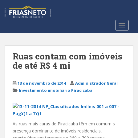
S
k
i
p
TOGGLE
t
o
m
a
Ruas contam com imóveis
i
de até R$ 4 mi
n
c
o
13 de novembro de 2014
Administrador Geral
n
Investimento imobiliário Pìracicaba
t
e
n
t
As ruas mais caras de Piracicaba têm em comum s
presença dominante de imóveis residenciais,
construídos em terrenos de 360 a 700 metros