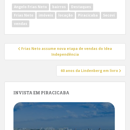
Angelo Frias Neto
bairros
Destaques
Frias Neto
imóveis
locação
Piracicaba
Secovi
vendas
Navegação
Frias Neto assume nova etapa de vendas do Idea
de
Independência
Post
60 anos da Lindenberg em livro
INVISTA EM PIRACICABA