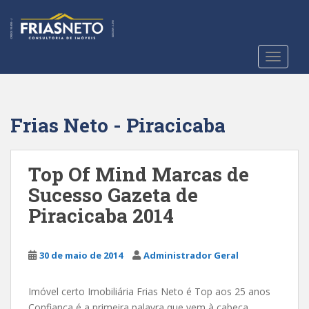
S
k
i
p
TOGGLE
t
o
m
a
Frias Neto - Piracicaba
i
n
c
Top Of Mind Marcas de
o
Sucesso Gazeta de
n
Piracicaba 2014
t
e
n
30 de maio de 2014
Administrador Geral
t
Imóvel certo Imobiliária Frias Neto é Top aos 25 anos
Confiança é a primeira palavra que vem à cabeça