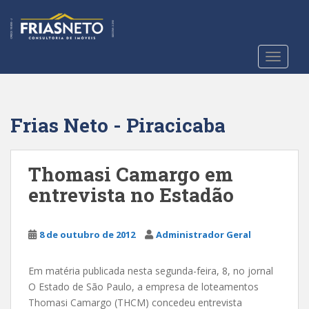
S
k
i
p
TOGGLE
t
o
m
a
Frias Neto - Piracicaba
i
n
c
Thomasi Camargo em
o
entrevista no Estadão
n
t
e
8 de outubro de 2012
Administrador Geral
n
t
Em matéria publicada nesta segunda-feira, 8, no jornal
O Estado de São Paulo, a empresa de loteamentos
Thomasi Camargo (THCM) concedeu entrevista