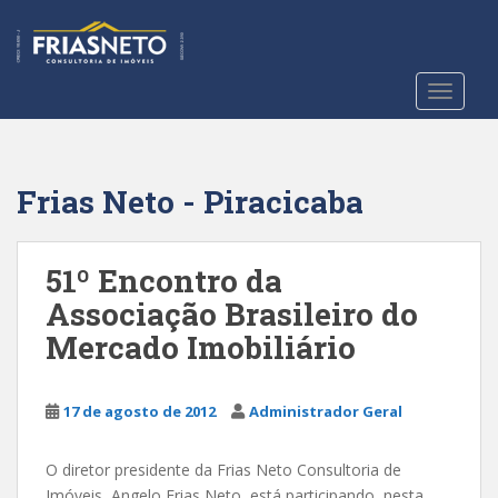
S
k
i
p
TOGGLE
t
o
m
a
Frias Neto - Piracicaba
i
n
c
51º Encontro da
o
Associação Brasileiro do
n
Mercado Imobiliário
t
e
n
17 de agosto de 2012
Administrador Geral
t
O diretor presidente da Frias Neto Consultoria de
Imóveis, Angelo Frias Neto, está participando, nesta