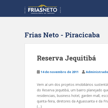
S
k
i
p
t
o
Frias Neto - Piracicaba
m
a
i
n
Reserva Jequitibá
c
o
n
14 de novembro de 2011
Administrado
t
e
Vem aí um dos projetos imobiliários sustent
n
do Reserva Jequitibá, um bairro planejado qu
t
residenciais, business hotel, garden mall, es
quinta-feira, diretores da Aguassanta e da F
[…]