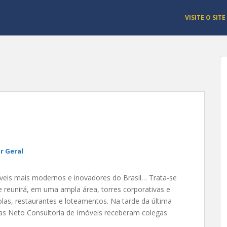
VISITE O SITE
r Geral
áveis mais modernos e inovadores do Brasil… Trata-se
e reunirá, em uma ampla área, torres corporativas e
colas, restaurantes e loteamentos. Na tarde da última
rias Neto Consultoria de Imóveis receberam colegas