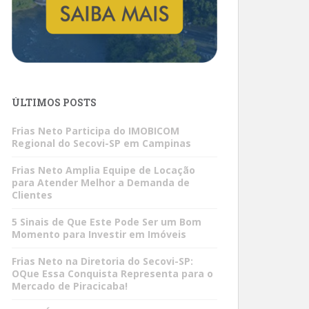
ÚLTIMOS POSTS
Frias Neto Participa do IMOBICOM
Regional do Secovi-SP em Campinas
Frias Neto Amplia Equipe de Locação
para Atender Melhor a Demanda de
Clientes
5 Sinais de Que Este Pode Ser um Bom
Momento para Investir em Imóveis
Frias Neto na Diretoria do Secovi-SP:
OQue Essa Conquista Representa para o
Mercado de Piracicaba!