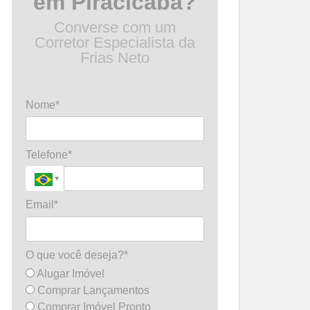
em Piracicaba?
Converse com um
Corretor Especialista da
Frias Neto
Nome*
Telefone*
Email*
O que você deseja?*
Alugar Imóvel
Comprar Lançamentos
Comprar Imóvel Pronto