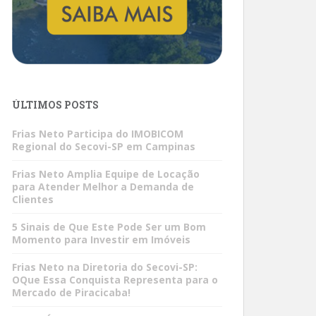
ÚLTIMOS POSTS
Frias Neto Participa do IMOBICOM
Regional do Secovi-SP em Campinas
Frias Neto Amplia Equipe de Locação
para Atender Melhor a Demanda de
Clientes
5 Sinais de Que Este Pode Ser um Bom
Momento para Investir em Imóveis
Frias Neto na Diretoria do Secovi-SP:
OQue Essa Conquista Representa para o
Mercado de Piracicaba!