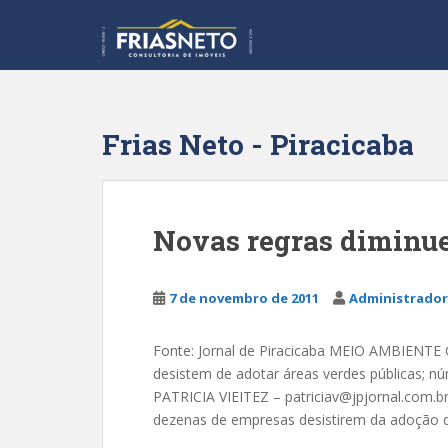
S
k
i
p
t
o
Frias Neto - Piracicaba
m
a
i
n
Novas regras diminu
c
o
n
7 de novembro de 2011
Administrador
t
e
Fonte: Jornal de Piracicaba MEIO AMBIENTE 
n
desistem de adotar áreas verdes públicas; n
t
PATRICIA VIEITEZ – patriciav@jpjornal.com.br
dezenas de empresas desistirem da adoção de