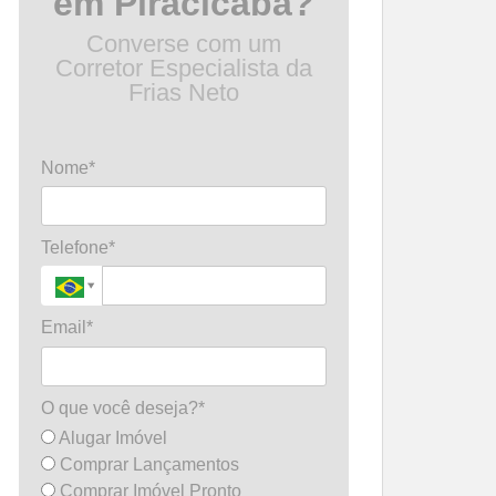
em Piracicaba?
Converse com um
Corretor Especialista da
Frias Neto
Nome*
Telefone*
Email*
O que você deseja?*
Alugar Imóvel
Comprar Lançamentos
Comprar Imóvel Pronto