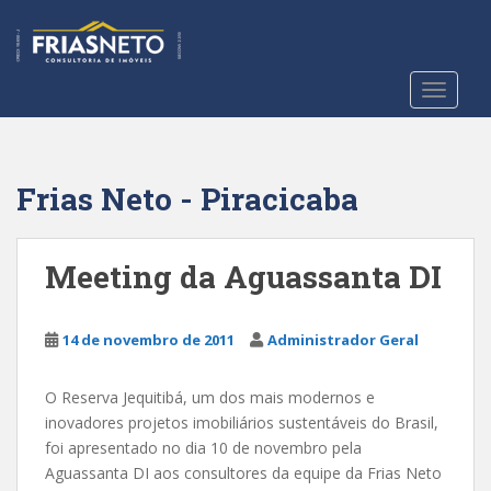
S
k
i
p
TOGGLE
t
o
m
a
Frias Neto - Piracicaba
i
n
c
Meeting da Aguassanta DI
o
n
t
14 de novembro de 2011
Administrador Geral
e
n
O Reserva Jequitibá, um dos mais modernos e
t
inovadores projetos imobiliários sustentáveis do Brasil,
foi apresentado no dia 10 de novembro pela
Aguassanta DI aos consultores da equipe da Frias Neto