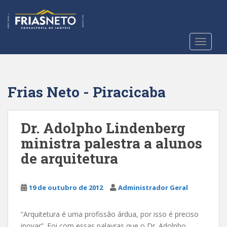
S
k
i
p
TOGGLE
t
o
m
a
Frias Neto - Piracicaba
i
n
c
Dr. Adolpho Lindenberg
o
ministra palestra a alunos
n
de arquitetura
t
e
n
19 de outubro de 2012
Administrador Geral
t
“Arquitetura é uma profissão árdua, por isso é preciso
inovar”. Foi com essas palavras que o Dr. Adolpho