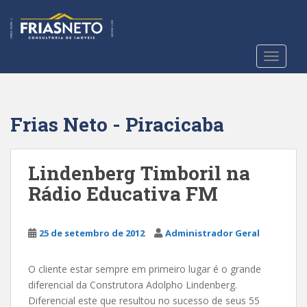
S
k
i
p
TOGGLE
t
o
m
a
Frias Neto - Piracicaba
i
n
c
Lindenberg Timboril na
o
Rádio Educativa FM
n
t
e
25 de setembro de 2012
Administrador Geral
n
t
O cliente estar sempre em primeiro lugar é o grande
diferencial da Construtora Adolpho Lindenberg.
Diferencial este que resultou no sucesso de seus 55