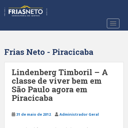
S
k
i
p
TOGGLE
t
o
m
a
Frias Neto - Piracicaba
i
n
c
Lindenberg Timboril – A
o
classe de viver bem em
n
São Paulo agora em
t
e
Piracicaba
n
t
31 de maio de 2012
Administrador Geral