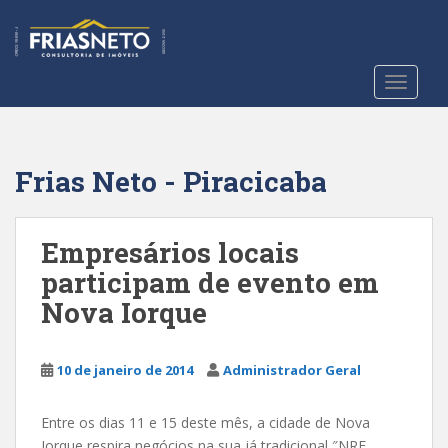
S
k
i
p
TOGGLE
t
o
m
a
Frias Neto - Piracicaba
i
n
c
Empresários locais
o
participam de evento em
n
Nova Iorque
t
e
n
10 de janeiro de 2014
Administrador Geral
t
Entre os dias 11 e 15 deste mês, a cidade de Nova
Iorque respira negócios na sua já tradicional ″NRF