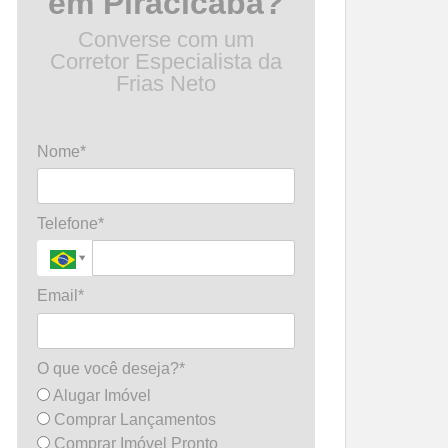
em Piracicaba?
Converse com um
Corretor Especialista da
Frias Neto
Nome*
Telefone*
Email*
O que você deseja?*
Alugar Imóvel
Comprar Lançamentos
Comprar Imóvel Pronto