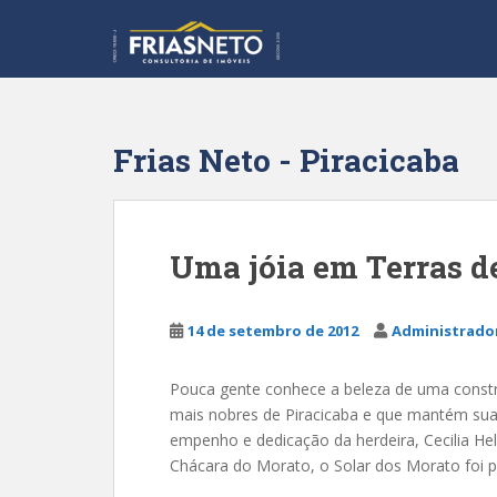
S
k
i
p
t
o
Frias Neto - Piracicaba
m
a
i
n
Uma jóia em Terras d
c
o
n
14 de setembro de 2012
Administrador
t
e
Pouca gente conhece a beleza de uma constr
n
mais nobres de Piracicaba e que mantém suas 
t
empenho e dedicação da herdeira, Cecilia Hel
Chácara do Morato, o Solar dos Morato foi p