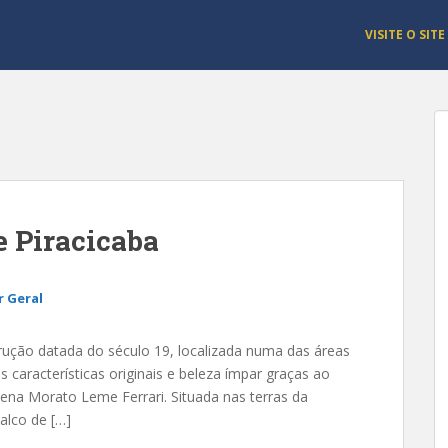
VISITE O SITE
e Piracicaba
 Geral
ução datada do século 19, localizada numa das áreas
características originais e beleza ímpar graças ao
ena Morato Leme Ferrari. Situada nas terras da
alco de […]