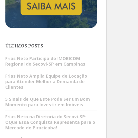
ÚLTIMOS POSTS
Frias Neto Participa do IMOBICOM
Regional do Secovi-SP em Campinas
Frias Neto Amplia Equipe de Locação
para Atender Melhor a Demanda de
Clientes
5 Sinais de Que Este Pode Ser um Bom
Momento para Investir em Imóveis
Frias Neto na Diretoria do Secovi-SP:
OQue Essa Conquista Representa para o
Mercado de Piracicaba!