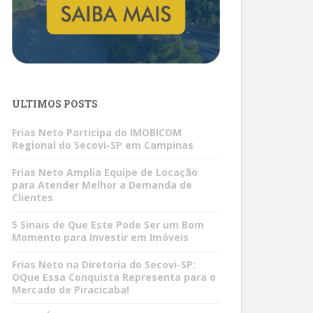
ÚLTIMOS POSTS
Frias Neto Participa do IMOBICOM
Regional do Secovi-SP em Campinas
Frias Neto Amplia Equipe de Locação
para Atender Melhor a Demanda de
Clientes
5 Sinais de Que Este Pode Ser um Bom
Momento para Investir em Imóveis
Frias Neto na Diretoria do Secovi-SP:
OQue Essa Conquista Representa para o
Mercado de Piracicaba!