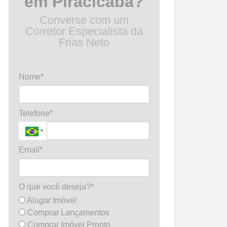
em Piracicaba?
Converse com um
Corretor Especialista da
Frias Neto
Nome*
Telefone*
Email*
O que você deseja?*
Alugar Imóvel
Comprar Lançamentos
Comprar Imóvel Pronto