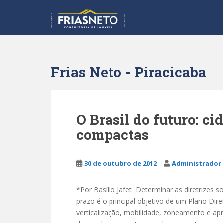
S
k
i
p
t
o
Frias Neto - Piracicaba
m
a
i
n
O Brasil do futuro: ci
c
compactas
o
n
t
30 de outubro de 2012
Administrador 
e
n
t
*Por Basílio Jafet Determinar as diretrizes 
prazo é o principal objetivo de um Plano Di
verticalização, mobilidade, zoneamento e ap