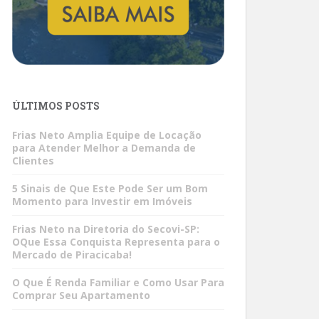
ÚLTIMOS POSTS
Frias Neto Amplia Equipe de Locação
para Atender Melhor a Demanda de
Clientes
5 Sinais de Que Este Pode Ser um Bom
Momento para Investir em Imóveis
Frias Neto na Diretoria do Secovi-SP:
OQue Essa Conquista Representa para o
Mercado de Piracicaba!
O Que É Renda Familiar e Como Usar Para
Comprar Seu Apartamento