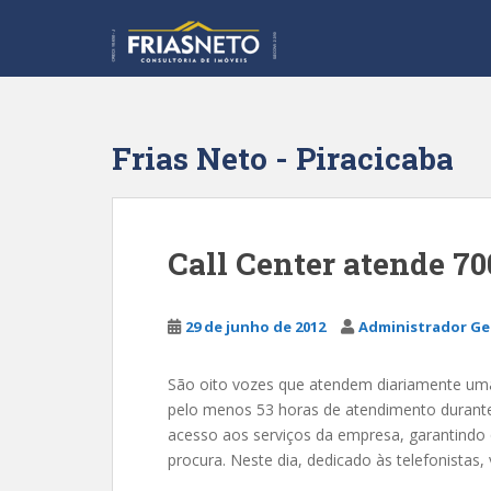
S
k
i
p
t
o
Frias Neto - Piracicaba
m
a
i
n
Call Center atende 70
c
o
n
29 de junho de 2012
Administrador Ge
t
e
São oito vozes que atendem diariamente uma 
n
pelo menos 53 horas de atendimento durante 
t
acesso aos serviços da empresa, garantindo 
procura. Neste dia, dedicado às telefonista