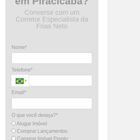
em Piracicaba?
Converse com um
Corretor Especialista da
Frias Neto
Nome*
Telefone*
Email*
O que você deseja?*
Alugar Imóvel
Comprar Lançamentos
Comprar Imóvel Pronto