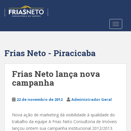
S
k
i
p
TOGGLE
t
o
m
a
Frias Neto - Piracicaba
i
n
c
Frias Neto lança nova
o
campanha
n
t
e
22 de novembro de 2012
Administrador Geral
n
t
Nova ação de marketing dá visibilidade à qualidade do
trabalho da equipe A Frias Neto Consultoria de Imóveis
lançou ontem sua campanha institucional 2012/2013.