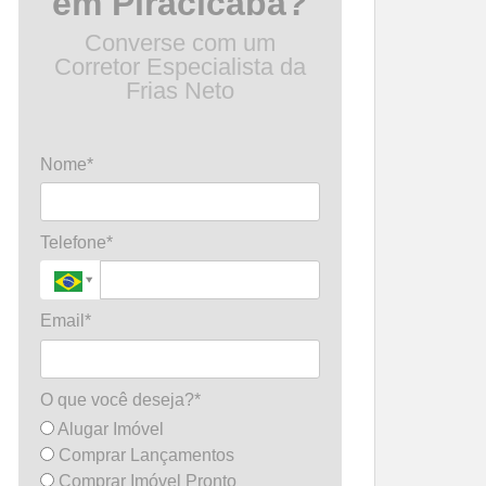
em Piracicaba?
Converse com um
Corretor Especialista da
Frias Neto
Nome*
Telefone*
Email*
O que você deseja?*
Alugar Imóvel
Comprar Lançamentos
Comprar Imóvel Pronto