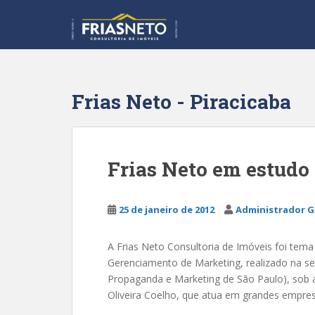
S
k
i
p
t
o
Frias Neto - Piracicaba
m
a
i
n
Frias Neto em estudo
c
o
n
25 de janeiro de 2012
Administrador G
t
e
A Frias Neto Consultoria de Imóveis foi tem
n
Gerenciamento de Marketing, realizado na s
t
Propaganda e Marketing de São Paulo), sob a
Oliveira Coelho, que atua em grandes empre