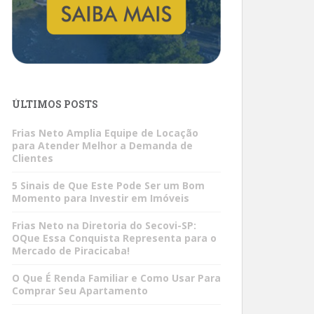
ÚLTIMOS POSTS
Frias Neto Amplia Equipe de Locação
para Atender Melhor a Demanda de
Clientes
5 Sinais de Que Este Pode Ser um Bom
Momento para Investir em Imóveis
Frias Neto na Diretoria do Secovi-SP:
OQue Essa Conquista Representa para o
Mercado de Piracicaba!
O Que É Renda Familiar e Como Usar Para
Comprar Seu Apartamento