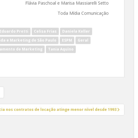
Flávia Paschoal e Marisa Massiarelli Setto
Toda Mídia Comunicação
Eduardo Pretti
Celisa Frias
Daniela Keller
nda e Marketing de São Paulo
ESPM
Geral
iamento de Marketing
Tania Aquino
ia nos contratos de locação atinge menor nível desde 1993