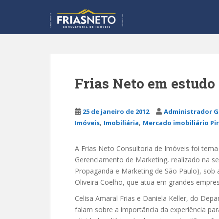
S
k
i
p
t
o
m
Frias Neto em estudo
a
i
n
25 de janeiro de 2012
Administrador G
c
,
,
Imóveis
Imobiliária
Mercado imobiliário Pi
o
n
A Frias Neto Consultoria de Imóveis foi tem
t
Gerenciamento de Marketing, realizado na s
e
Propaganda e Marketing de São Paulo), sob a
n
Oliveira Coelho, que atua em grandes empres
t
Celisa Amaral Frias e Daniela Keller, do De
falam sobre a importância da experiência pa