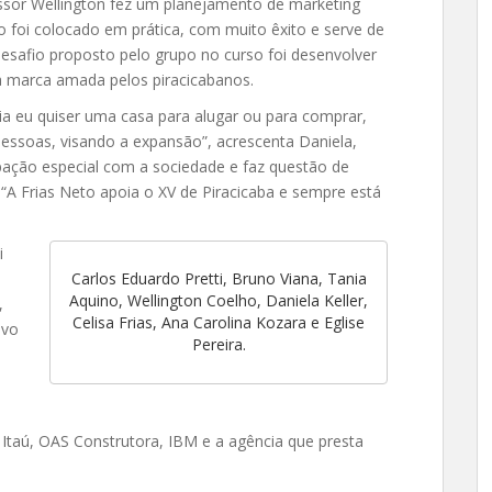
essor Wellington fez um planejamento de marketing
o foi colocado em prática, com muito êxito e serve de
 desafio proposto pelo grupo no curso foi desenvolver
a marca amada pelos piracicabanos.
 eu quiser uma casa para alugar ou para comprar,
pessoas, visando a expansão”, acrescenta Daniela,
ação especial com a sociedade e faz questão de
. “A Frias Neto apoia o XV de Piracicaba e sempre está
i
Carlos Eduardo Pretti, Bruno Viana, Tania
Aquino, Wellington Coelho, Daniela Keller,
,
Celisa Frias, Ana Carolina Kozara e Eglise
ovo
Pereira.
Itaú, OAS Construtora, IBM e a agência que presta