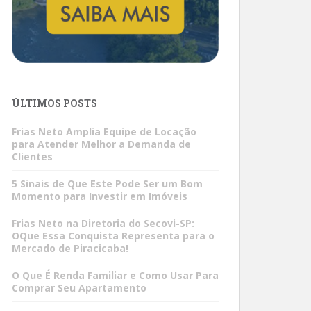
ÚLTIMOS POSTS
Frias Neto Amplia Equipe de Locação
para Atender Melhor a Demanda de
Clientes
5 Sinais de Que Este Pode Ser um Bom
Momento para Investir em Imóveis
Frias Neto na Diretoria do Secovi-SP:
OQue Essa Conquista Representa para o
Mercado de Piracicaba!
O Que É Renda Familiar e Como Usar Para
Comprar Seu Apartamento