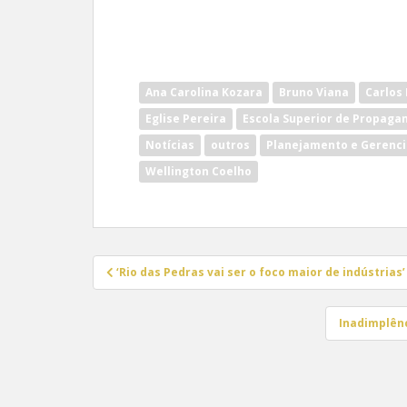
Ana Carolina Kozara
Bruno Viana
Carlos 
Eglise Pereira
Escola Superior de Propaga
Notícias
outros
Planejamento e Gerenc
Wellington Coelho
Navegação
‘Rio das Pedras vai ser o foco maior de indústrias’
de
Post
Inadimplênc