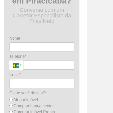
em Piracicaba?
Converse com um
Corretor Especialista da
Frias Neto
Nome*
Telefone*
Email*
O que você deseja?*
Alugar Imóvel
Comprar Lançamentos
Comprar Imóvel Pronto