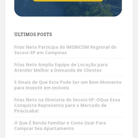
ÚLTIMOS POSTS
Frias Neto Participa do IMOBICOM Regional do
Secovi-SP em Campinas
Frias Neto Amplia Equipe de Locação para
Atender Melhor a Demanda de Clientes
5 Sinais de Que Este Pode Ser um Bom Momento
para Investir em Imóveis
Frias Neto na Diretoria do Secovi-SP: OQue Essa
Conquista Representa para o Mercado de
Piracicaba!
O Que É Renda Familiar e Como Usar Para
Comprar Seu Apartamento