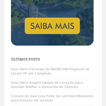
ÚLTIMOS POSTS
Frias Neto Participa do IMOBICOM Regional do
Secovi-SP em Campinas
Frias Neto Amplia Equipe de Locação para
Atender Melhor a Demanda de Clientes
5 Sinais de Que Este Pode Ser um Bom Momento
para Investir em Imóveis