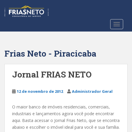
S
k
i
p
TOGGLE
t
o
m
a
Frias Neto - Piracicaba
i
n
c
Jornal FRIAS NETO
o
n
t
12 de novembro de 2012
Administrador Geral
e
n
O maior banco de imóveis residenciais, comerciais,
t
industriais e lançamentos agora você pode encontrar
aqui. Basta acessar o Jornal Frias Neto, que se encontra
abaixo e escolher o imóvel ideal para você e sua família.