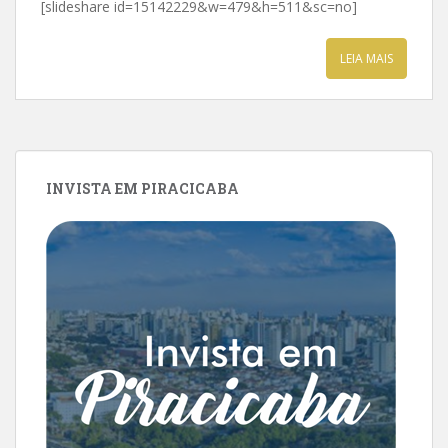
[slideshare id=15142229&w=479&h=511&sc=no]
LEIA MAIS
INVISTA EM PIRACICABA