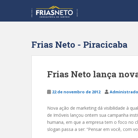
S
k
i
p
t
o
Frias Neto - Piracicaba
m
a
i
n
Frias Neto lança no
c
o
n
22 de novembro de 2012
Administrado
t
e
Nova ação de marketing dá visibilidade à qua
n
de Imóveis lançou ontem sua campanha insti
t
humana, em que a empresa tem o foco no clie
slogan passa a ser: “Pensar em você, com vo