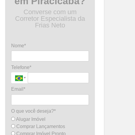
em Piracicaba?
Converse com um
Corretor Especialista da
Frias Neto
Nome*
Telefone*
Email*
O que você deseja?*
Alugar Imóvel
Comprar Lançamentos
Comprar Imóvel Pronto