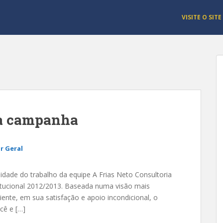
VISITE O SITE
va campanha
r Geral
lidade do trabalho da equipe A Frias Neto Consultoria
tucional 2012/2013. Baseada numa visão mais
nte, em sua satisfação e apoio incondicional, o
cê e […]