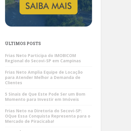
ÚLTIMOS POSTS
Frias Neto Participa do IMOBICOM
Regional do Secovi-SP em Campinas
Frias Neto Amplia Equipe de Locação
para Atender Melhor a Demanda de
Clientes
5 Sinais de Que Este Pode Ser um Bom
Momento para Investir em Imóveis
Frias Neto na Diretoria do Secovi-SP:
OQue Essa Conquista Representa para o
Mercado de Piracicaba!