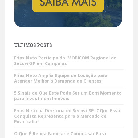
ÚLTIMOS POSTS
Frias Neto Participa do IMOBICOM Regional do
Secovi-SP em Campinas
Frias Neto Amplia Equipe de Locação para
Atender Melhor a Demanda de Clientes
5 Sinais de Que Este Pode Ser um Bom Momento
para Investir em Imóveis
Frias Neto na Diretoria do Secovi-SP: OQue Essa
Conquista Representa para o Mercado de
Piracicaba!
O Que É Renda Familiar e Como Usar Para