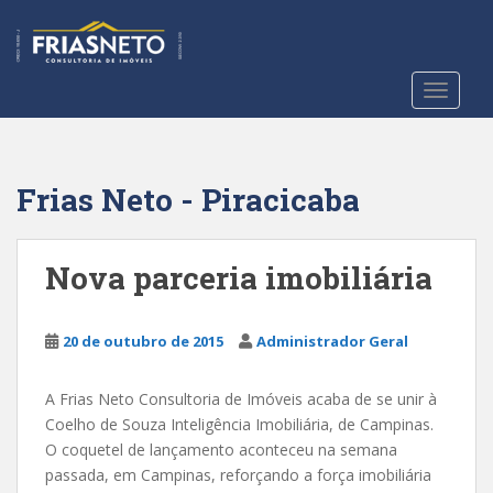
S
k
i
p
TOGGLE
t
o
m
a
Frias Neto - Piracicaba
i
n
c
Nova parceria imobiliária
o
n
t
20 de outubro de 2015
Administrador Geral
e
n
A Frias Neto Consultoria de Imóveis acaba de se unir à
t
Coelho de Souza Inteligência Imobiliária, de Campinas.
O coquetel de lançamento aconteceu na semana
passada, em Campinas, reforçando a força imobiliária