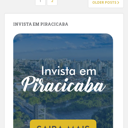
PAGINAÇÃO
1
2
OLDER POSTS
DE
POSTS
INVISTA EM PIRACICABA