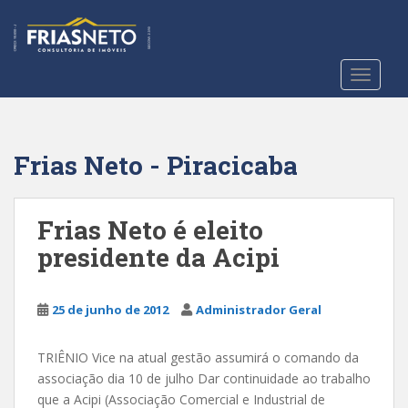
S
k
i
p
TOGGLE
t
o
m
a
Frias Neto - Piracicaba
i
n
c
Frias Neto é eleito
o
presidente da Acipi
n
t
e
25 de junho de 2012
Administrador Geral
n
t
TRIÊNIO Vice na atual gestão assumirá o comando da
associação dia 10 de julho Dar continuidade ao trabalho
que a Acipi (Associação Comercial e Industrial de