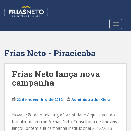
S
k
i
p
TOGGLE
t
o
m
a
Frias Neto - Piracicaba
i
n
c
Frias Neto lança nova
o
campanha
n
t
e
22 de novembro de 2012
Administrador Geral
n
t
Nova ação de marketing dá visibilidade à qualidade do
trabalho da equipe A Frias Neto Consultoria de Imóveis
lançou ontem sua campanha institucional 2012/2013.