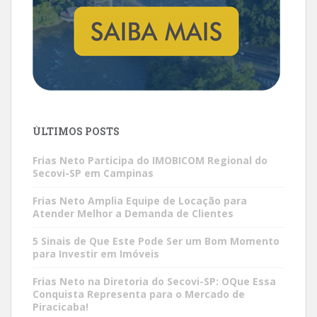
ÚLTIMOS POSTS
Frias Neto Participa do IMOBICOM Regional do
Secovi-SP em Campinas
Frias Neto Amplia Equipe de Locação para
Atender Melhor a Demanda de Clientes
5 Sinais de Que Este Pode Ser um Bom Momento
para Investir em Imóveis
Frias Neto na Diretoria do Secovi-SP: OQue Essa
Conquista Representa para o Mercado de
Piracicaba!