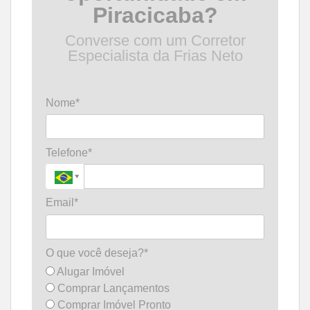
Piracicaba?
Converse com um Corretor
Especialista da Frias Neto
Nome*
Telefone*
Email*
O que você deseja?*
Alugar Imóvel
Comprar Lançamentos
Comprar Imóvel Pronto