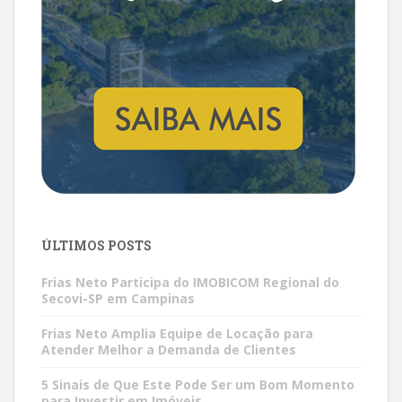
ÚLTIMOS POSTS
Frias Neto Participa do IMOBICOM Regional do
Secovi-SP em Campinas
Frias Neto Amplia Equipe de Locação para
Atender Melhor a Demanda de Clientes
5 Sinais de Que Este Pode Ser um Bom Momento
para Investir em Imóveis