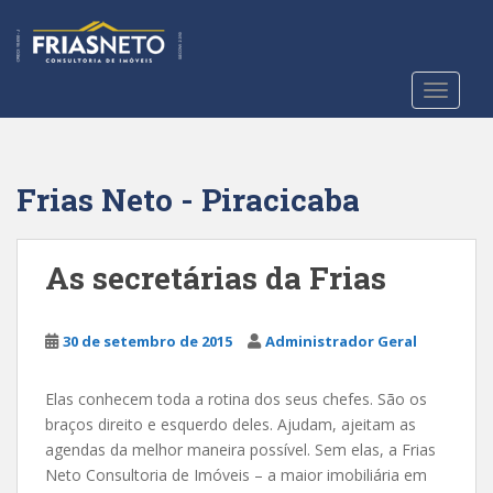
S
k
i
p
TOGGLE
t
o
m
a
Frias Neto - Piracicaba
i
n
c
As secretárias da Frias
o
n
t
30 de setembro de 2015
Administrador Geral
e
n
Elas conhecem toda a rotina dos seus chefes. São os
t
braços direito e esquerdo deles. Ajudam, ajeitam as
agendas da melhor maneira possível. Sem elas, a Frias
Neto Consultoria de Imóveis – a maior imobiliária em