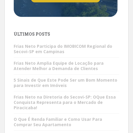
ÚLTIMOS POSTS
Frias Neto Participa do IMOBICOM Regional do
Secovi-SP em Campinas
Frias Neto Amplia Equipe de Locação para
Atender Melhor a Demanda de Clientes
5 Sinais de Que Este Pode Ser um Bom Momento
para Investir em Imóveis
Frias Neto na Diretoria do Secovi-SP: OQue Essa
Conquista Representa para o Mercado de
Piracicaba!
O Que É Renda Familiar e Como Usar Para
Comprar Seu Apartamento