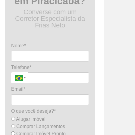
em Piracicaba?
Converse com um
Corretor Especialista da
Frias Neto
Nome*
Telefone*
Email*
O que você deseja?*
Alugar Imóvel
Comprar Lançamentos
Comprar Imóvel Pronto