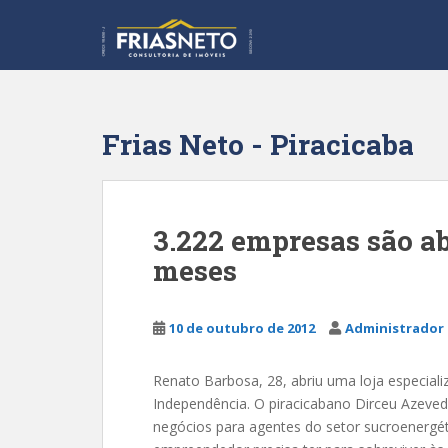
S
k
i
p
t
o
Frias Neto - Piracicaba
m
a
i
n
3.222 empresas são a
c
meses
o
n
t
10 de outubro de 2012
Administrador 
e
n
t
Renato Barbosa, 28, abriu uma loja especiali
Independência. O piracicabano Dirceu Azeved
negócios para agentes do setor sucroenerg