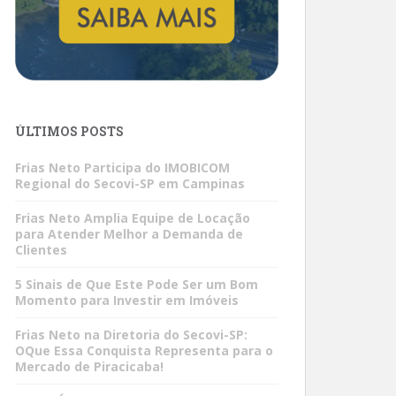
ÚLTIMOS POSTS
Frias Neto Participa do IMOBICOM
Regional do Secovi-SP em Campinas
Frias Neto Amplia Equipe de Locação
para Atender Melhor a Demanda de
Clientes
5 Sinais de Que Este Pode Ser um Bom
Momento para Investir em Imóveis
Frias Neto na Diretoria do Secovi-SP:
OQue Essa Conquista Representa para o
Mercado de Piracicaba!