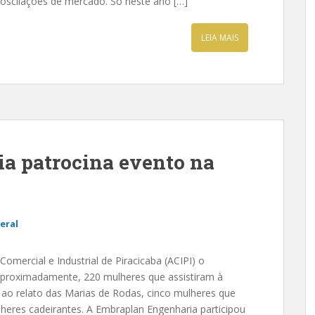
 oscilações de mercado. Só neste ano […]
LEIA MAIS
a patrocina evento na
eral
mercial e Industrial de Piracicaba (ACIPI) o
aproximadamente, 220 mulheres que assistiram à
 ao relato das Marias de Rodas, cinco mulheres que
heres cadeirantes. A Embraplan Engenharia participou