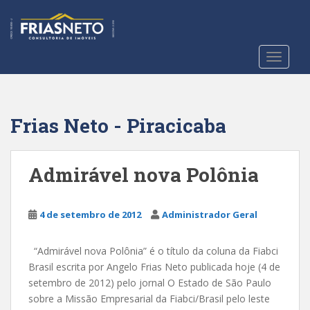
S
k
i
p
TOGGLE
t
o
m
a
Frias Neto - Piracicaba
i
n
c
Admirável nova Polônia
o
n
t
4 de setembro de 2012
Administrador Geral
e
n
“Admirável nova Polônia” é o título da coluna da Fiabci
t
Brasil escrita por Angelo Frias Neto publicada hoje (4 de
setembro de 2012) pelo jornal O Estado de São Paulo
sobre a Missão Empresarial da Fiabci/Brasil pelo leste