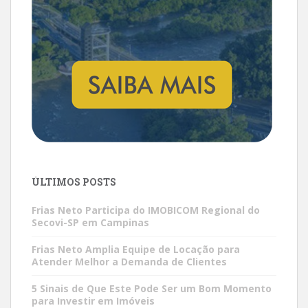
ÚLTIMOS POSTS
Frias Neto Participa do IMOBICOM Regional do
Secovi-SP em Campinas
Frias Neto Amplia Equipe de Locação para
Atender Melhor a Demanda de Clientes
5 Sinais de Que Este Pode Ser um Bom Momento
para Investir em Imóveis