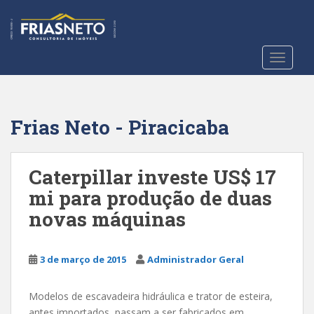
S
k
i
p
TOGGLE
t
o
m
a
Frias Neto - Piracicaba
i
n
c
Caterpillar investe US$ 17
o
mi para produção de duas
n
novas máquinas
t
e
n
3 de março de 2015
Administrador Geral
t
Modelos de escavadeira hidráulica e trator de esteira,
antes importados, passam a ser fabricados em